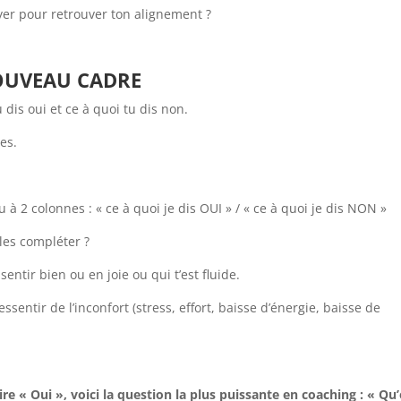
payer pour retrouver ton alignement ?
NOUVEAU CADRE
 dis oui et ce à quoi tu dis non.
tes.
à 2 colonnes : « ce à quoi je dis OUI » / « ce à quoi je dis NON »
les compléter ?
e sentir bien ou en joie ou qui t’est fluide.
ressentir de l’inconfort (stress, effort, baisse d’énergie, baisse de
dire « Oui », voici la question la plus puissante en coaching : « Qu’