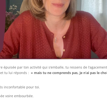
ire épuisée par ton activité qui s’emballe, tu ressens de l’agacemen
 et tu lui réponds :
« mais tu ne comprends pas, je n’ai pas le cho
ès inconfortable pour toi.
née voire embourbée.
…