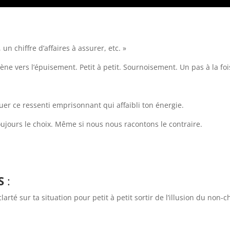
un chiffre d’affaires à assurer, etc. »
ène vers l’épuisement. Petit à petit. Sournoisement. Un pas à la foi
er ce ressenti emprisonnant qui affaibli ton énergie.
ujours le choix. Même si nous nous racontons le contraire.
ES
:
larté sur ta situation pour petit à petit sortir de l’illusion du non-c